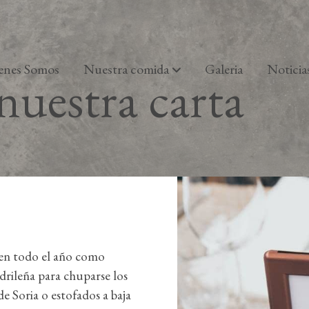
enes Somos
Nuestra comida
Galeria
Noticia
nuestra carta
nen todo el año como
adrileña para chuparse los
de Soria o estofados a baja